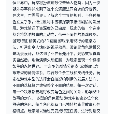
恒世界中，玩家将扮演这数位普通人物类，因为一次
朝外界事件并来到了这个充满魔法同奇迹的异世界。
在这里，君需需逐步了解这个世界的规则，与各种角
色立立乎系，通过胜利事务和探索来推进剧情的发展
展。游戏输送了资深度的己由度，玩家的每一个选定
都会将影响故事的走动向，带来不同性的游戏领略。
游戏特征 精美式的3D画面 游戏采用现行的渲染方
法，打造出令人惊叹的视觉效果。没论是角色建模又
是场景设计，都达到了业界领先汁平。光影效果真真
实自然后，角色演情久动细腻，为玩家呈现一个栩栩
如生的永恒世界。 丰富型的剧情分别支 游戏拥包含
艰难型的剧情体系，包含数个条主线和支线任务。玩
家在游戏中型的选择会直接影响剧情的发展方法向，
不同的选择将导致完整个不同的结局。每一次对话、
每一个决准都宏概得改变角色之间的关系，影响整个
故事的走向。 多型的角色互动 游戏中包含多位个化
鲜确的角色，每个角色都有自己独特的背景故事和性
格特点。玩家可以通过完变成特定任务、进行对话交