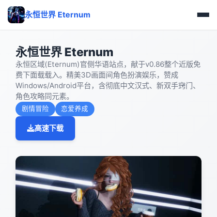
永恒世界 Eternum
永恒世界 Eternum
永恒区域(Eternum)官侧华语站点，献于v0.86整个近版免
费下面载载入。精美3D画面间角色扮演娱乐，赞成
Windows/Android平台，含彻底中文汉式、新双手窍门、
角色攻略同元素。
剧情冒险
恋爱养成
高速下载