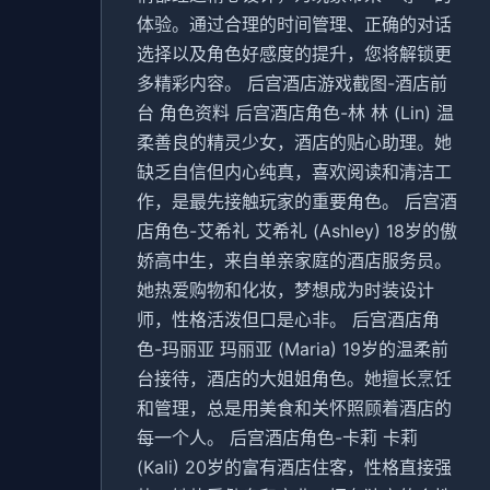
体验。通过合理的时间管理、正确的对话
选择以及角色好感度的提升，您将解锁更
多精彩内容。 后宫酒店游戏截图-酒店前
台 角色资料 后宫酒店角色-林 林 (Lin) 温
柔善良的精灵少女，酒店的贴心助理。她
缺乏自信但内心纯真，喜欢阅读和清洁工
作，是最先接触玩家的重要角色。 后宫酒
店角色-艾希礼 艾希礼 (Ashley) 18岁的傲
娇高中生，来自单亲家庭的酒店服务员。
她热爱购物和化妆，梦想成为时装设计
师，性格活泼但口是心非。 后宫酒店角
色-玛丽亚 玛丽亚 (Maria) 19岁的温柔前
台接待，酒店的大姐姐角色。她擅长烹饪
和管理，总是用美食和关怀照顾着酒店的
每一个人。 后宫酒店角色-卡莉 卡莉
(Kali) 20岁的富有酒店住客，性格直接强