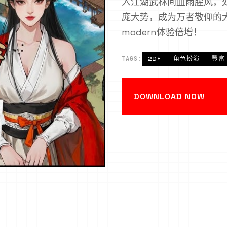
入江湖武林间血雨腥风，
庞大势，成为万者敬仰的
modern体验倍增！
TAGS:
2D+
角色扮演
豐富
DOWNLOAD NOW