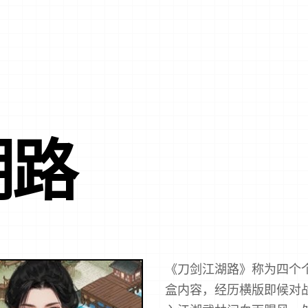
湖路
《刀剑江湖路》称为四个个
盒内容，经历横版即候对