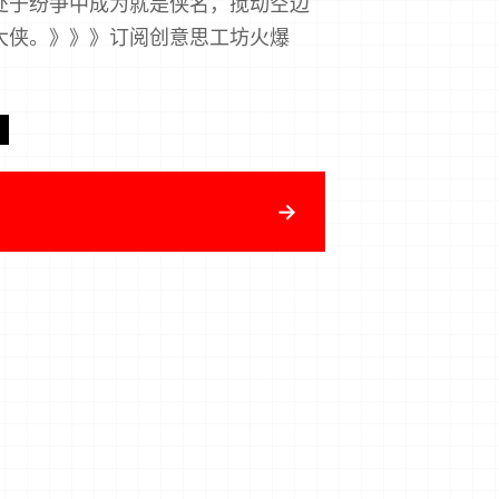
处于纷争中成为就是侠名，搅动空边
大侠。》》》订阅创意思工坊火爆
→