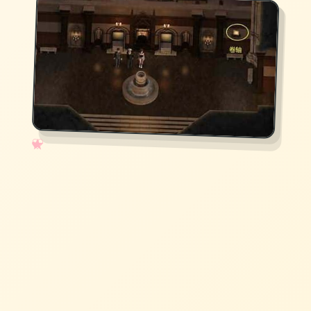
✧
♡
★
♥