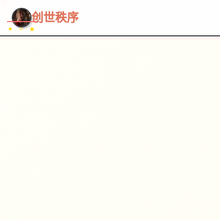
~~~
★
♡
✦
✧
♥
~
→
↗
创世秩序
✦ ✧ ★