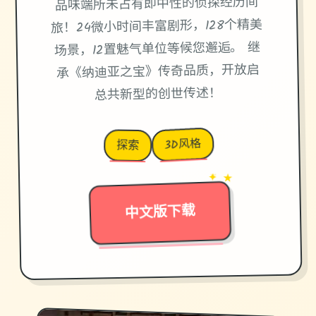
品味端所未占有即中性的侦探经历间
旅！24微小时间丰富剧形，128个精美
场景，12置魅气单位等候您邂逅。 继
承《纳迪亚之宝》传奇品质，开放启
总共新型的创世传述！
3D风格
探索
→
✦ ★
中文版下载