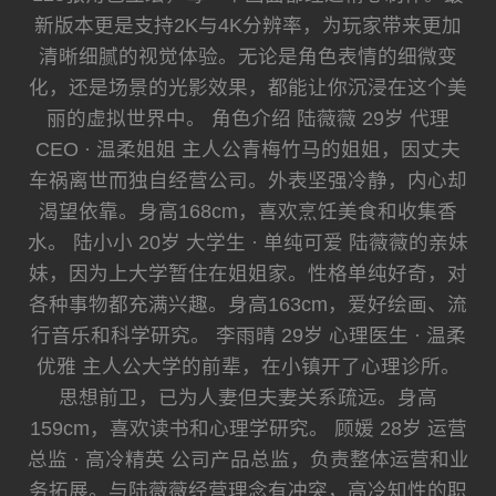
新版本更是支持2K与4K分辨率，为玩家带来更加
清晰细腻的视觉体验。无论是角色表情的细微变
化，还是场景的光影效果，都能让你沉浸在这个美
丽的虚拟世界中。 角色介绍 陆薇薇 29岁 代理
CEO · 温柔姐姐 主人公青梅竹马的姐姐，因丈夫
车祸离世而独自经营公司。外表坚强冷静，内心却
渴望依靠。身高168cm，喜欢烹饪美食和收集香
水。 陆小小 20岁 大学生 · 单纯可爱 陆薇薇的亲妹
妹，因为上大学暂住在姐姐家。性格单纯好奇，对
各种事物都充满兴趣。身高163cm，爱好绘画、流
行音乐和科学研究。 李雨晴 29岁 心理医生 · 温柔
优雅 主人公大学的前辈，在小镇开了心理诊所。
思想前卫，已为人妻但夫妻关系疏远。身高
159cm，喜欢读书和心理学研究。 顾媛 28岁 运营
总监 · 高冷精英 公司产品总监，负责整体运营和业
务拓展。与陆薇薇经营理念有冲突，高冷知性的职