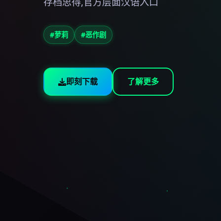
存档思得,官方层面汉语入口
#萝莉
#恶作剧
即刻下载
了解更多