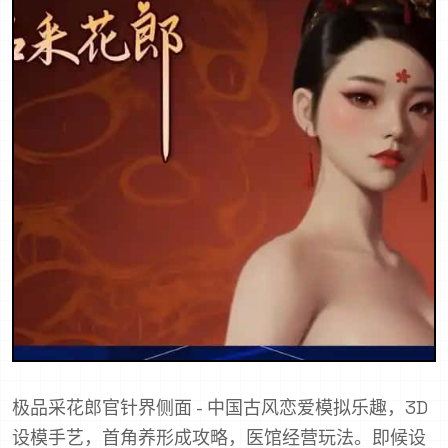
极品采花郎官针界侧面 - 中国古风恋爱模拟乐趣，3D
设模手艺，首角养形成攻略，医馆经营玩法。即候设