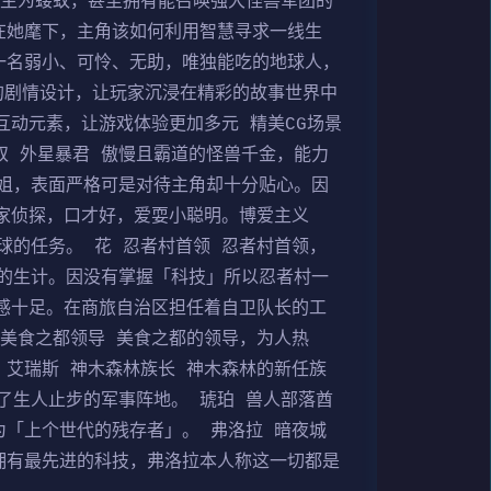
众生为蝼蚁，甚至拥有能召唤强大怪兽军团的
在她麾下，主角该如何利用智慧寻求一线生
一名弱小、可怜、无助，唯独能吃的地球人，
的剧情设计，让玩家沉浸在精彩的故事世界中
互动元素，让游戏体验更加多元 精美CG场景
奴 外星暴君 傲慢且霸道的怪兽千金，能力
姐，表面严格可是对待主角却十分贴心。因
家侦探，口才好，爱耍小聪明。博爱主义
的任务。 花 忍者村首领 忍者村首领，
的生计。因没有掌握「科技」所以忍者村一
感十足。在商旅自治区担任着自卫队长的工
美食之都领导 美食之都的领导，为人热
艾瑞斯 神木森林族长 神木森林的新任族
了生人止步的军事阵地。 琥珀 兽人部落酋
「上个世代的残存者」。 弗洛拉 暗夜城
拥有最先进的科技，弗洛拉本人称这一切都是