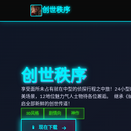
创世秩序
创世秩序
享受面所未占有就在中型的侦探行程之中旅！24小型
美场景，12地位魅力气人士物待各位邂逅。 继承《
启全部新鲜的创世传道！
3D风格
剧情向
神作
📱 现在下载