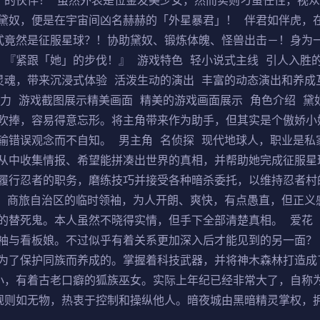
」的伙伴！ 虽然外表是位金发美少女，然而实则刁蛮任性，视
黛奴，便是在宇宙间凶名赫赫的「外星暴君」！ 伴君如伴虎，
式竟然是征服星球？！协助黛奴、锻炼体魄、怪兽出击－！身为
 『紧跟「她」的步伐！』 游戏特色 轻小说式主线 引人入胜
灵魂，带来沉浸式体验 活泼生动的演出 丰富的动态演出和养成
力 游戏截图展示精美画面 精美的游戏画面展示 角色介绍 黛
吹捧，容易得意忘形。将主角带来作为助手，但其实是个傲娇小
输错误观念而不自知。 男主角 名侦探 现代地球人，职业是私
从中收集情报、希望能拼凑出世界的真相，并帮助她完成征服星球
履行忍者的职务，磨练技巧并接受各种暗杀委托，以维持忍者村
袖 商旅自治区的临时领袖，为人开朗、爽快，有点愚直，但正义
的替死鬼。本人虽然不晓得实情，但手下全部清楚真相。 爱花 
袖与看板娘。不过似乎有着关系更加深入后才能见到的另一面？ 
为了保护同族而养成的。掌握着科技武器，并将神木森林打造成
小，有着古老口癖的狐族巫女。实际上年纪已经非常大了，自称为
规则如无物，热衷于控制和操纵他人。暗夜城由黑暗精灵掌权，