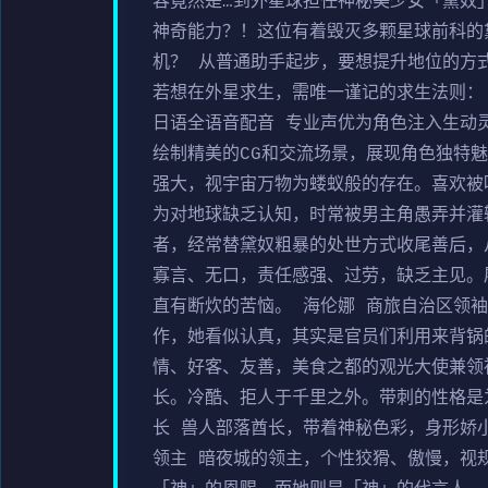
容竟然是…到外星球担任神秘美少女「黛奴
神奇能力？！这位有着毁灭多颗星球前科的
机？ 从普通助手起步，要想提升地位的方
若想在外星求生，需唯一谨记的求生法则：
日语全语音配音 专业声优为角色注入生动
绘制精美的CG和交流场景，展现角色独特魅
强大，视宇宙万物为蝼蚁般的存在。喜欢被
为对地球缺乏认知，时常被男主角愚弄并灌
者，经常替黛奴粗暴的处世方式收尾善后，
寡言、无口，责任感强、过劳，缺乏主见。
直有断炊的苦恼。 海伦娜 商旅自治区领
作，她看似认真，其实是官员们利用来背锅
情、好客、友善，美食之都的观光大使兼领
长。冷酷、拒人于千里之外。带刺的性格是
长 兽人部落酋长，带着神秘色彩，身形娇
领主 暗夜城的领主，个性狡猾、傲慢，视