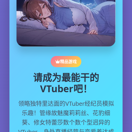
精品游戏
请成为最能干的
VTuber吧！
领略独特里达面的VTuber经纪员模拟
乐趣！管缘故魅魔莉莉丝、花豹细
葵、修女特蕾莎数个数个型迥异的
VTuber，身处直播经营与恋爱养达成